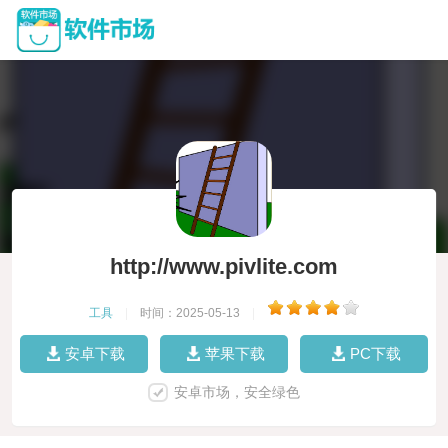
http://www.pivlite.com
工具
|
时间：2025-05-13
|
安卓下载
苹果下载
PC下载
安卓市场，安全绿色