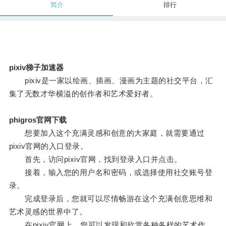
简介
排行
pixiv梯子加速器
pixiv是一家以绘画、插画、漫画为主题的社交平台，汇
集了无数才华横溢的创作者和艺术爱好者。
phigros官网下载
想要加入这个充满灵感和创意的大家庭，就需要通过
pixiv官网的入口登录。
首先，访问pixiv官网，找到登录入口并点击。
接着，输入您的用户名和密码，或选择使用社交账号登
录。
完成登录后，您就可以尽情畅游在这个充满创意思维和
艺术灵感的世界中了。
在pixiv官网上，您可以发现和欣赏各种各样的艺术作