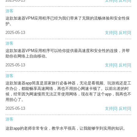
2025-05-13
支持
[0]
反对
[0]
游客
这款加速器VPM应用程序已经为我们带来了无限的流畅体验和安全性保
护。
2025-05-13
支持
[0]
反对
[0]
游客
这款加速器VPM应用程序可以给你提供最高速度和安全性的连接，并帮
助你在网络上自由移动。
2025-05-13
支持
[0]
反对
[0]
游客
这款加速器app简直是居家旅行必备神器，无论是看视频、玩游戏还是工
作办公，都能畅享高速网络，再也不用担心网速卡顿了。以前出差的时
候，经常因为网速慢而无法正常使用网络，现在有了这个app，我再也不
用担心了。
2025-05-13
支持
[0]
反对
[0]
游客
这款app的老师非常专业，教学水平很高，让我能够学到实用的知识。