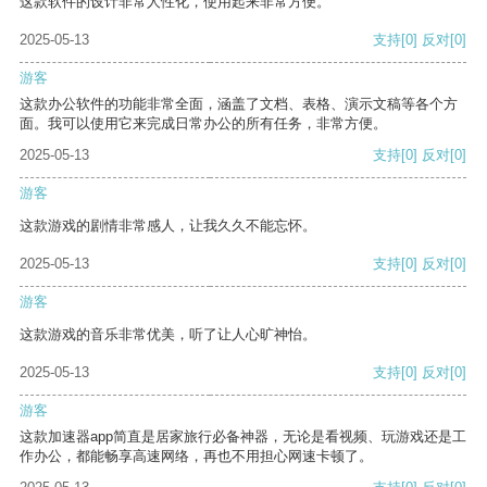
这款软件的设计非常人性化，使用起来非常方便。
2025-05-13
支持
[0]
反对
[0]
游客
这款办公软件的功能非常全面，涵盖了文档、表格、演示文稿等各个方
面。我可以使用它来完成日常办公的所有任务，非常方便。
2025-05-13
支持
[0]
反对
[0]
游客
这款游戏的剧情非常感人，让我久久不能忘怀。
2025-05-13
支持
[0]
反对
[0]
游客
这款游戏的音乐非常优美，听了让人心旷神怡。
2025-05-13
支持
[0]
反对
[0]
游客
这款加速器app简直是居家旅行必备神器，无论是看视频、玩游戏还是工
作办公，都能畅享高速网络，再也不用担心网速卡顿了。