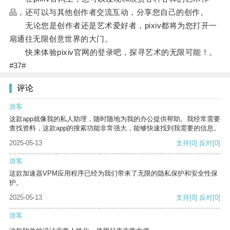
品，还可以与其他创作者交流互动，分享您自己的创作。
无论您是创作者还是艺术爱好者，pixiv都将为您打开一
扇通往无限创意世界的大门。
快来体验pixiv官网的登录吧，探寻艺术的无限可能！。
#37#
评论
游客
这款app就像我的私人助理，随时随地为我的办公提供帮助。我经常需要
查找资料，这款app的搜索功能非常强大，能够快速找到我需要的信息。
2025-05-13
支持
[0]
反对
[0]
游客
这款加速器VPM应用程序已经为我们带来了无限的隐私保护和安全性保
护。
2025-05-13
支持
[0]
反对
[0]
游客