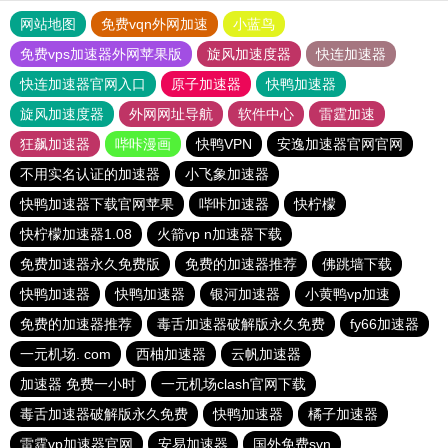
网站地图
免费vqn外网加速
小蓝鸟
免费vps加速器外网苹果版
旋风加速度器
快连加速器
快连加速器官网入口
原子加速器
快鸭加速器
旋风加速度器
外网网址导航
软件中心
雷霆加速
狂飙加速器
哔咔漫画
快鸭VPN
安逸加速器官网官网
不用实名认证的加速器
小飞象加速器
快鸭加速器下载官网苹果
哔咔加速器
快柠檬
快柠檬加速器1.08
火箭vp n加速器下载
免费加速器永久免费版
免费的加速器推荐
佛跳墙下载
快鸭加速器
快鸭加速器
银河加速器
小黄鸭vp加速
免费的加速器推荐
毒舌加速器破解版永久免费
fy66加速器
一元机场. com
西柚加速器
云帆加速器
加速器 免费一小时
一元机场clash官网下载
毒舌加速器破解版永久免费
快鸭加速器
橘子加速器
雷霆vp加速器官网
安易加速器
国外免费svn