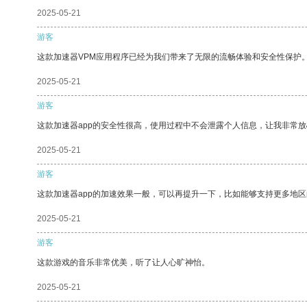
2025-05-21
游客
这款加速器VPM应用程序已经为我们带来了无限的流畅体验和安全性保护
2025-05-21
游客
这款加速器app的安全性很高，使用过程中不会泄露个人信息，让我非常放
2025-05-21
游客
这款加速器app的加速效果一般，可以再提升一下，比如能够支持更多地
2025-05-21
游客
这款游戏的音乐非常优美，听了让人心旷神怡。
2025-05-21