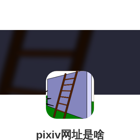
pixiv网址是啥