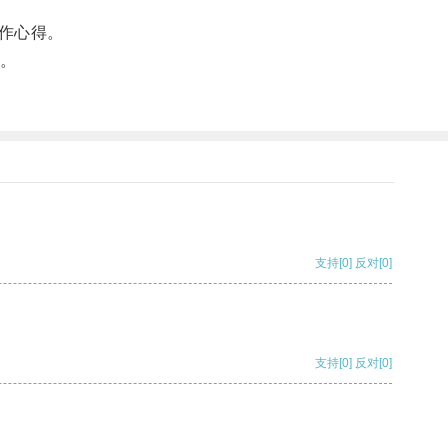
作心得。
权。
支持
[0]
反对
[0]
支持
[0]
反对
[0]