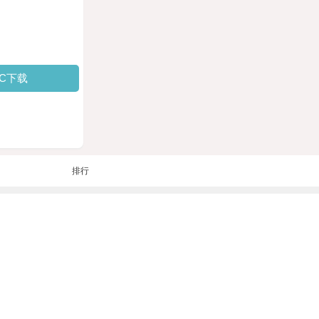
PC下载
排行
。