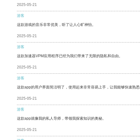
2025-05-21
游客
这款游戏的音乐非常优美，听了让人心旷神怡。
2025-05-21
游客
这款加速器VPM应用程序已经为我们带来了无限的隐私和自由。
2025-05-21
游客
这款app的用户界面简洁明了，使用起来非常容易上手，让我能够快速熟
2025-05-21
游客
这款app就像我的私人导师，带领我探索知识的奥秘。
2025-05-21