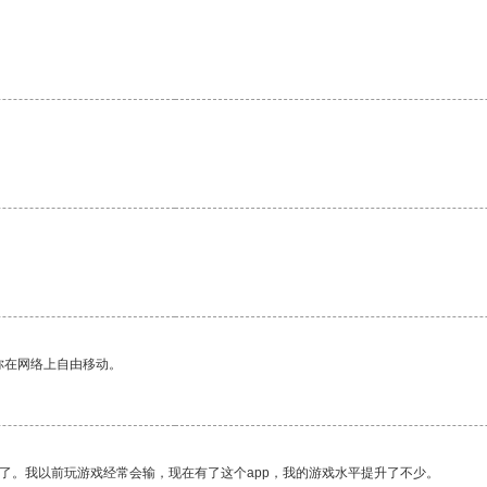
。
你在网络上自由移动。
了。我以前玩游戏经常会输，现在有了这个app，我的游戏水平提升了不少。