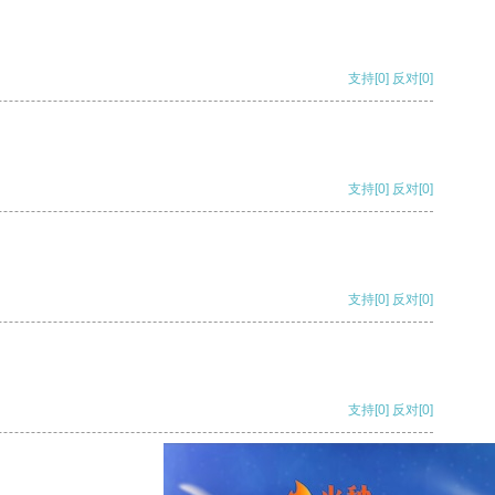
支持
[0]
反对
[0]
支持
[0]
反对
[0]
支持
[0]
反对
[0]
支持
[0]
反对
[0]