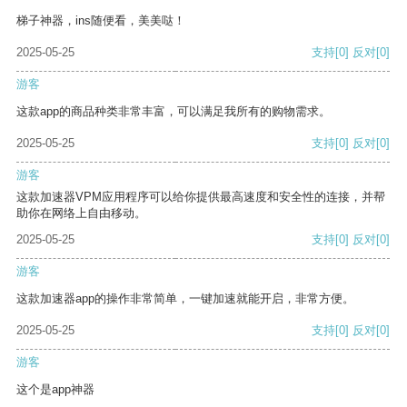
梯子神器，ins随便看，美美哒！
2025-05-25
支持
[0]
反对
[0]
游客
这款app的商品种类非常丰富，可以满足我所有的购物需求。
2025-05-25
支持
[0]
反对
[0]
游客
这款加速器VPM应用程序可以给你提供最高速度和安全性的连接，并帮
助你在网络上自由移动。
2025-05-25
支持
[0]
反对
[0]
游客
这款加速器app的操作非常简单，一键加速就能开启，非常方便。
2025-05-25
支持
[0]
反对
[0]
游客
这个是app神器