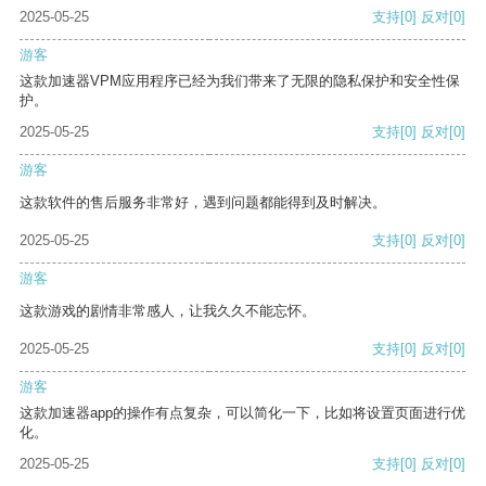
2025-05-25
支持
[0]
反对
[0]
游客
这款加速器VPM应用程序已经为我们带来了无限的隐私保护和安全性保
护。
2025-05-25
支持
[0]
反对
[0]
游客
这款软件的售后服务非常好，遇到问题都能得到及时解决。
2025-05-25
支持
[0]
反对
[0]
游客
这款游戏的剧情非常感人，让我久久不能忘怀。
2025-05-25
支持
[0]
反对
[0]
游客
这款加速器app的操作有点复杂，可以简化一下，比如将设置页面进行优
化。
2025-05-25
支持
[0]
反对
[0]