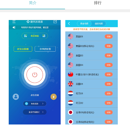
简介
排行