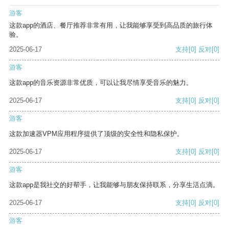
游客
这款app的酒店、餐厅推荐非常有用，让我能够享受到高品质的旅行体
验。
2025-06-17
支持
[0]
反对
[0]
游客
这款app的音乐资源非常优质，可以让我尽情享受音乐的魅力。
2025-06-17
支持
[0]
反对
[0]
游客
这款加速器VPM应用程序提供了顶级的安全性和隐私保护。
2025-06-17
支持
[0]
反对
[0]
游客
这款app是我社交的好帮手，让我能够与朋友保持联系，分享生活点滴。
2025-06-17
支持
[0]
反对
[0]
游客