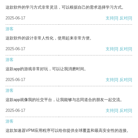
这款软件的学习方式非常灵活，可以根据自己的需求选择学习方式。
2025-06-17
支持
[0]
反对
[0]
游客
这款软件的设计非常人性化，使用起来非常方便。
2025-06-17
支持
[0]
反对
[0]
游客
这款app的游戏非常好玩，可以让我消磨时间。
2025-06-17
支持
[0]
反对
[0]
游客
这款app就像我的社交平台，让我能够与志同道合的朋友一起交流。
2025-06-17
支持
[0]
反对
[0]
游客
这款加速器VPM应用程序可以给你提供全球覆盖和最高安全性的连接。