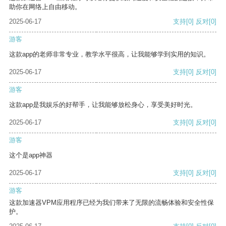
助你在网络上自由移动。
2025-06-17
支持
[0]
反对
[0]
游客
这款app的老师非常专业，教学水平很高，让我能够学到实用的知识。
2025-06-17
支持
[0]
反对
[0]
游客
这款app是我娱乐的好帮手，让我能够放松身心，享受美好时光。
2025-06-17
支持
[0]
反对
[0]
游客
这个是app神器
2025-06-17
支持
[0]
反对
[0]
游客
这款加速器VPM应用程序已经为我们带来了无限的流畅体验和安全性保
护。