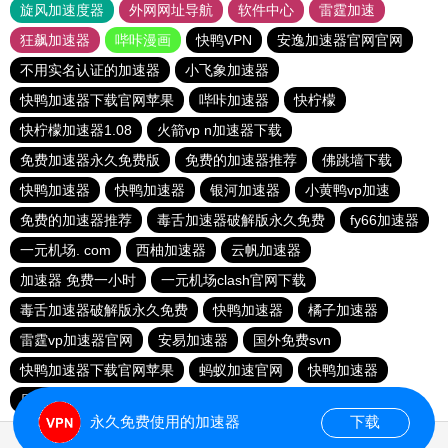
旋风加速度器
外网网址导航
软件中心
雷霆加速
狂飙加速器
哔咔漫画
快鸭VPN
安逸加速器官网官网
不用实名认证的加速器
小飞象加速器
快鸭加速器下载官网苹果
哔咔加速器
快柠檬
快柠檬加速器1.08
火箭vp n加速器下载
免费加速器永久免费版
免费的加速器推荐
佛跳墙下载
快鸭加速器
快鸭加速器
银河加速器
小黄鸭vp加速
免费的加速器推荐
毒舌加速器破解版永久免费
fy66加速器
一元机场. com
西柚加速器
云帆加速器
加速器 免费一小时
一元机场clash官网下载
毒舌加速器破解版永久免费
快鸭加速器
橘子加速器
雷霆vp加速器官网
安易加速器
国外免费svn
快鸭加速器下载官网苹果
蚂蚁加速官网
快鸭加速器
原子加速器永久免费版
outline官网
酷通vp加速器
永久免费使用的加速器
下载