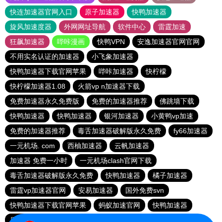
快连加速器官网入口
原子加速器
快鸭加速器
旋风加速度器
外网网址导航
软件中心
雷霆加速
狂飙加速器
哔咔漫画
快鸭VPN
安逸加速器官网官网
不用实名认证的加速器
小飞象加速器
快鸭加速器下载官网苹果
哔咔加速器
快柠檬
快柠檬加速器1.08
火箭vp n加速器下载
免费加速器永久免费版
免费的加速器推荐
佛跳墙下载
快鸭加速器
快鸭加速器
银河加速器
小黄鸭vp加速
免费的加速器推荐
毒舌加速器破解版永久免费
fy66加速器
一元机场. com
西柚加速器
云帆加速器
加速器 免费一小时
一元机场clash官网下载
毒舌加速器破解版永久免费
快鸭加速器
橘子加速器
雷霆vp加速器官网
安易加速器
国外免费svn
快鸭加速器下载官网苹果
蚂蚁加速官网
快鸭加速器
原子加速器永久免费版
outline官网
酷通vp加速器