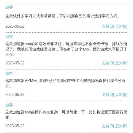
游客
这款软件的学习方式非常灵活，可以根据自己的需求选择学习方式。
2025-05-22
支持
[0]
反对
[0]
游客
这款加速器app的加速效果非常好，玩游戏再也不会出现卡顿、掉线的情
况了。我以前玩游戏经常会输，现在有了这个app，我的游戏水平提升了
不少。
2025-05-22
支持
[0]
反对
[0]
游客
这款加速器VPM应用程序已经为我们带来了无限的隐私保护和安全性保
护。
2025-05-22
支持
[0]
反对
[0]
游客
这款加速器app的操作有点复杂，可以简化一下，比如将设置页面进行优
化。
2025-05-22
支持
[0]
反对
[0]