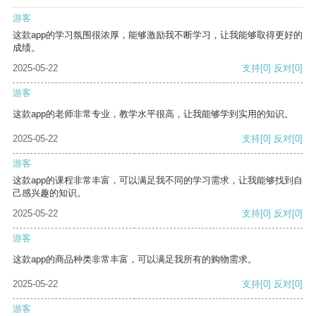
游客
这款app的学习氛围很浓厚，能够激励我不断学习，让我能够取得更好的
成绩。
2025-05-22
支持
[0]
反对
[0]
游客
这款app的老师非常专业，教学水平很高，让我能够学到实用的知识。
2025-05-22
支持
[0]
反对
[0]
游客
这款app的课程非常丰富，可以满足我不同的学习需求，让我能够找到自
己感兴趣的知识。
2025-05-22
支持
[0]
反对
[0]
游客
这款app的商品种类非常丰富，可以满足我所有的购物需求。
2025-05-22
支持
[0]
反对
[0]
游客