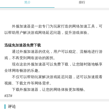
简介
排行
外服加速器是一款专门为玩家打造的网络加速工具，可
以帮助用户解决游戏网络延迟问题，提升游戏体验。
迅猛免加速器免费下载
通过外服加速器的优化，用户可以稳定、流畅地进行游
戏，不再受到网络波动的困扰。
现在这款外服加速器可以免费下载，让您随时随地畅享
全球网络畅游的乐趣。
不仅可以帮助玩家解决游戏延迟问题，还可以加速观看
视频、下载文件等网络需求。
下载外服加速器，让您的网络体验更加顺畅。
#37#
评论