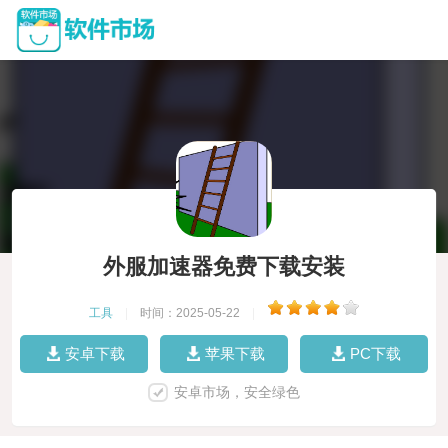
外服加速器免费下载安装
工具
|
时间：2025-05-22
|
安卓下载
苹果下载
PC下载
安卓市场，安全绿色