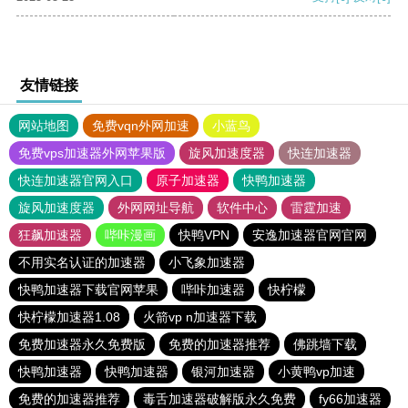
友情链接
网站地图
免费vqn外网加速
小蓝鸟
免费vps加速器外网苹果版
旋风加速度器
快连加速器
快连加速器官网入口
原子加速器
快鸭加速器
旋风加速度器
外网网址导航
软件中心
雷霆加速
狂飙加速器
哔咔漫画
快鸭VPN
安逸加速器官网官网
不用实名认证的加速器
小飞象加速器
快鸭加速器下载官网苹果
哔咔加速器
快柠檬
快柠檬加速器1.08
火箭vp n加速器下载
免费加速器永久免费版
免费的加速器推荐
佛跳墙下载
快鸭加速器
快鸭加速器
银河加速器
小黄鸭vp加速
免费的加速器推荐
毒舌加速器破解版永久免费
fy66加速器